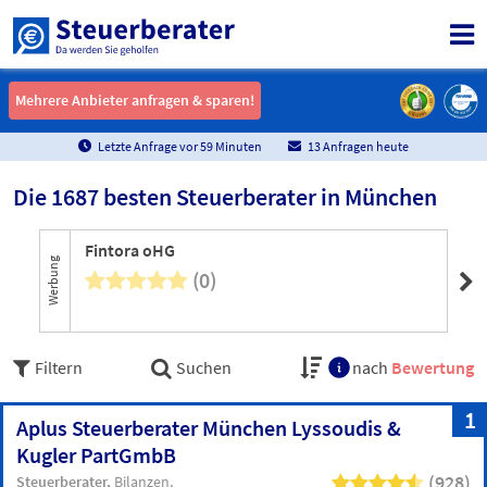
Mehrere Anbieter anfragen & sparen!
Mehrere Anbieter anfragen & sparen!
Letzte Anfrage vor
5
9
Minuten
13 Anfragen heute
Die 1687 besten Steuerberater in München
Fintora oHG
Sc
Werbung
(0)
Filtern
Suchen
nach
Bewertung
1
Aplus Steuerberater München Lyssoudis &
Kugler PartGmbB
(928)
Steuerberater
Bilanzen