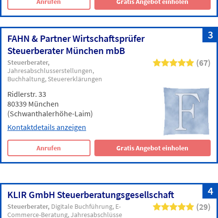
Anrufen
Gratis Angebot einholen
3
FAHN & Partner Wirtschaftsprüfer
Steuerberater München mbB
(67)
Steuerberater
Jahresabschlusserstellungen
Buchhaltung
Steuererklärungen
Ridlerstr. 33
80339 München
(Schwanthalerhöhe-Laim)
Kontaktdetails anzeigen
Anrufen
Gratis Angebot einholen
4
KLIR GmbH Steuerberatungsgesellschaft
(29)
Steuerberater
Digitale Buchführung
E-
Commerce-Beratung
Jahresabschlüsse