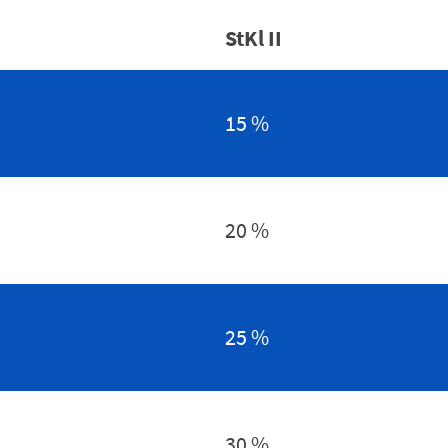
StKl
II
15 %
20 %
25 %
30 %