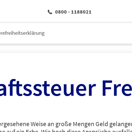
0800 - 1188021
erefreiheitserklärung
ftssteuer Fr
ergesehene Weise an große Mengen Geld gelange
 auf ein Erbe. Wie hoch diese Ansprüche ausfallen