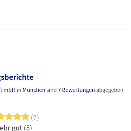
sberichte
ft mbH
in
München
sind
7 Bewertungen
abgegeben
(7)
ehr gut (5)