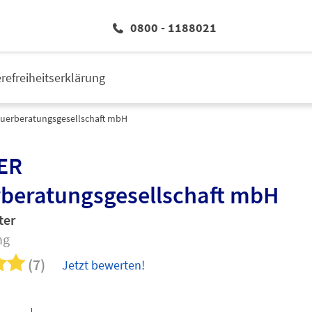
0800 - 1188021
erefreiheitserklärung
uerberatungsgesellschaft mbH
ER
rberatungsgesellschaft mbH
ter
ng
(7)
Jetzt bewerten!