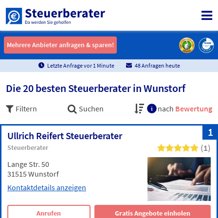
Mehrere Anbieter anfragen & sparen!
Mehrere Anbieter anfragen & sparen!
Letzte Anfrage vor
1
Minute
48 Anfragen heute
Die 20 besten Steuerberater in Wunstorf
Filtern
Suchen
nach
Bewertung
1
Ullrich Reifert Steuerberater
(1)
Steuerberater
Lange Str. 50
31515 Wunstorf
Kontaktdetails anzeigen
Anrufen
Gratis Angebote einholen