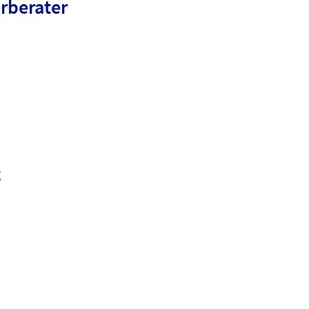
rberater
g