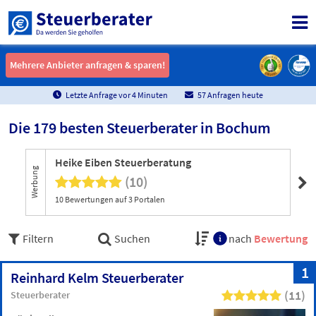
Mehrere Anbieter anfragen & sparen!
Mehrere Anbieter anfragen & sparen!
Letzte Anfrage vor
4
Minuten
57 Anfragen heute
Die 179 besten Steuerberater in Bochum
Heike Eiben Steuerberatung
Bo
Werbung
(10)
10 Bewertungen auf 3 Portalen
Ein
Filtern
Suchen
nach
Bewertung
1
Reinhard Kelm Steuerberater
(11)
Steuerberater