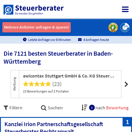
Mehrere Anbieter anfragen & sparen!
Mehrere Anbieter anfragen & sparen!
Letzte Anfrage vor
8
Minuten
4 Anfragen heute
Die 7121 besten Steuerberater in Baden-
Württemberg
awicontax Stuttgart GmbH & Co. KG Steuerberatungsgesellschaft Wirtschaftsberatungsgesellschaft
Werbung
(23)
23 Bewertungen auf 2 Portalen
Filtern
Suchen
nach
Bewertung
1
Kanzlei Irion Partnerschaftsgesellschaft
Steuerberater Rechtsanwalt