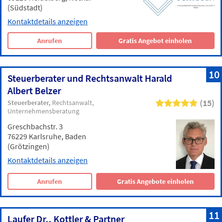
(Südstadt)
Kontaktdetails anzeigen
Anrufen
Gratis Angebot einholen
10
Steuerberater und Rechtsanwalt Harald
Albert Belzer
(15)
Steuerberater
Rechtsanwalt
Unternehmensberatung
Greschbachstr. 3
76229 Karlsruhe, Baden
(Grötzingen)
Kontaktdetails anzeigen
Anrufen
Gratis Angebote einholen
11
Laufer Dr., Kottler & Partner