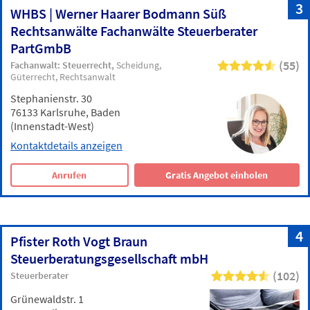
3
WHBS | Werner Haarer Bodmann Süß
Rechtsanwälte Fachanwälte Steuerberater
PartGmbB
(55)
Fachanwalt: Steuerrecht
Scheidung
Güterrecht
Rechtsanwalt
Stephanienstr. 30
76133 Karlsruhe, Baden
(Innenstadt-West)
Kontaktdetails anzeigen
Anrufen
Gratis Angebot einholen
4
Pfister Roth Vogt Braun
Steuerberatungsgesellschaft mbH
(102)
Steuerberater
Grünewaldstr. 1